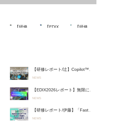
最近の投稿
【研修レ
【EDIX2
【研修レ
ポート/
026レポ
ポート/伊
NEWS
NEWS
NEWS
最近
辻】
ート】無
藤】
Copilot™︎
限に進化
「Fast＆
の投
を活用し
するAIと
Slow AI」
稿
た実践的
の進み方
の実践
「生成AI
「Fast AI
へ。山陽
ワークシ
＆Slow
高等学校
【研修レポート/辻】Copilot™︎を
ョップ」
AI」とオ
で行われ
活用した実践的「生成AIワーク
NEWS
を君津商
リジナル
た初の全
ショップ」を君津商業高校で開
業高校で
AI活用ツ
教員向け
催〜無意 識のルール違反を防
【EDIX2026レポート】無限に進
開催〜無
ールで教
「Google
ぎ、正しく使いこなす！〜
化するAIとの進み方「Fast AI＆
意 識のル
育をアッ
AI
（26.03.19実施）
NEWS
Slow AI」とオリジナルAI活用ツ
ール違反
プデー
Pro™︎」
ールで教育をアップデート！
を防ぎ、
ト！
活用研修
【研修レポート/伊藤】「Fast＆
（2026.05.13〜14実施）
正しく使
（2026.0
（2026.0
Slow AI」の実践へ。山陽高等学
いこな
5.13〜14
5.19実
NEWS
校で行われた初の全教員向け
す！〜
実施）
施）
「Google AI Pro™︎」活用研修
（26.03.
人気の投稿
（2026.05.19実施）