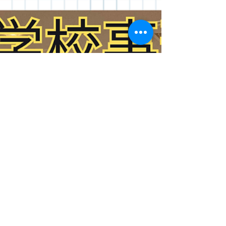
しく使いこなすだけで、教員1人あたり年間で約
450時間（業務時間の約28%）もの時間を削減でき
るという試算があります。 先生方のリアルな課題
を今すぐ解決するため、今年も大好評のオフライ
ンセミナーを全国3か所で開催します！ 2つのアプ
ローチで、先生の「余白」を最大化する 本セミナ
ーでは、AI活用率を上げるだけでなく、業務その
ものを減らす「使う×削る」の両輪設計をご提案し
ます。 ① Fast AI（校務効率化：事務・管理業務を
圧倒的に減らす） まずは「手元の負担を今すぐ減
らす」体験から。 Geminiなどのツールを使い、時
間がかかっていた事務作業を圧倒的にスピードア
ップさせます。 ② Slow AI（授業活用：生徒の探
究と思考を深める） 業務が効率化されて生まれた
時間は、子どもたちの学びへ再投資。 AIを「答え
を出す機械