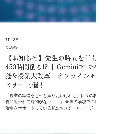
7月12日
NEWS
【お知らせ】先生の時間を年間
450時間削る!?「 Gemini™︎ で校
務&授業大改革」オフラインセ
ミナー開催！
「授業の準備をもっと練りたいけれど、日々の校
務に追われて時間がない……」 全国の学校でICT
活用をサポートしている私たちスクールエージェ
ントには、現場の先生方からこうした切実な声が
届きます。 実は、すでに手元にある Gemini を正