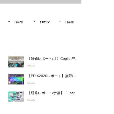
最近の投稿
【研修レ
【EDIX2
【研修レ
ポート/
026レポ
ポート/伊
NEWS
NEWS
NEWS
最近
辻】
ート】無
藤】
Copilot™︎
限に進化
「Fast＆
の投
を活用し
するAIと
Slow AI」
稿
た実践的
の進み方
の実践
「生成AI
「Fast AI
へ。山陽
ワークシ
＆Slow
高等学校
【研修レポート/辻】Copilot™︎を
ョップ」
AI」とオ
で行われ
活用した実践的「生成AIワーク
NEWS
を君津商
リジナル
た初の全
ショップ」を君津商業高校で開
業高校で
AI活用ツ
教員向け
催〜無意 識のルール違反を防
【EDIX2026レポート】無限に進
開催〜無
ールで教
「Google
ぎ、正しく使いこなす！〜
化するAIとの進み方「Fast AI＆
意 識のル
育をアッ
AI
（26.03.19実施）
NEWS
Slow AI」とオリジナルAI活用ツ
ール違反
プデー
Pro™︎」
ールで教育をアップデート！
を防ぎ、
ト！
活用研修
【研修レポート/伊藤】「Fast＆
（2026.05.13〜14実施）
正しく使
（2026.0
（2026.0
Slow AI」の実践へ。山陽高等学
いこな
5.13〜14
5.19実
NEWS
校で行われた初の全教員向け
す！〜
実施）
施）
「Google AI Pro™︎」活用研修
（26.03.
人気の投稿
（2026.05.19実施）