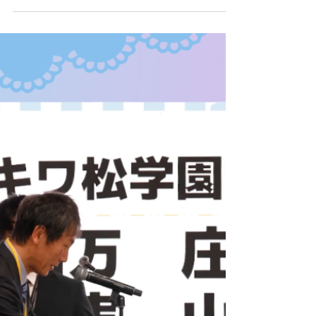
で行われた全15回の授業の集大成となる「AIハッ
カソン」では、生徒たちが生成AI「Gemini」を活
用し、実質「たった2コマ」という極めて短期間で
社会課題や身近な悩みを解決するオリジナルアプ
リを構築しました。 本記事では、短期集中型のハ
ッカソンによって引き出された 高校生の柔軟な課
題設定能力 と、 高い完成度を誇る3つのアプリ開
発事例 をレポートします。 常識を覆す「AIハッカ
ソン形式」での開発スピード 野田学園高等学校で
開催されたアプリ制作の発表会では、生徒たちの
驚異的なスピード感と実装力が示されました。 こ
の取り組みは全15回にわたる授業カリキュラムの
一環、その「総仕上げ」として位置づけられたも
のです。しかし、実際に自分たちのオリジナルア
プリの構想を練り、一から開発を行うために与え
られた時間は、発表会を含めても わずか「3回」の
授業 でした。 いわば短期集中型の「AIハッカソ
ン」として進められたこの授業において、アイデ
ア出しから開発までの実質的な制作に