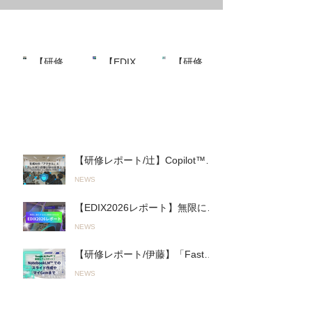
最近の投稿
【研修レ
【EDIX2
【研修レ
ポート/
026レポ
ポート/伊
NEWS
NEWS
NEWS
最近
辻】
ート】無
藤】
Copilot™︎
限に進化
「Fast＆
の投
を活用し
するAIと
Slow AI」
稿
た実践的
の進み方
の実践
「生成AI
「Fast AI
へ。山陽
ワークシ
＆Slow
高等学校
【研修レポート/辻】Copilot™︎を
ョップ」
AI」とオ
で行われ
活用した実践的「生成AIワーク
NEWS
を君津商
リジナル
た初の全
ショップ」を君津商業高校で開
業高校で
AI活用ツ
教員向け
催〜無意 識のルール違反を防
【EDIX2026レポート】無限に進
開催〜無
ールで教
「Google
ぎ、正しく使いこなす！〜
化するAIとの進み方「Fast AI＆
意 識のル
育をアッ
AI
（26.03.19実施）
NEWS
Slow AI」とオリジナルAI活用ツ
ール違反
プデー
Pro™︎」
ールで教育をアップデート！
を防ぎ、
ト！
活用研修
【研修レポート/伊藤】「Fast＆
（2026.05.13〜14実施）
正しく使
（2026.0
（2026.0
Slow AI」の実践へ。山陽高等学
いこな
5.13〜14
5.19実
NEWS
校で行われた初の全教員向け
す！〜
実施）
施）
「Google AI Pro™︎」活用研修
（26.03.
人気の投稿
（2026.05.19実施）