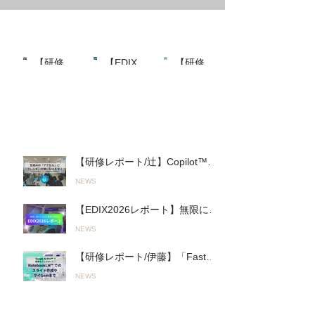
最近の投稿
【研修レ
【EDIX2
【研修レ
ポート/
026レポ
ポート/伊
NEWS
NEWS
NEWS
最近
辻】
ート】無
藤】
Copilot™︎
限に進化
「Fast＆
の投
を活用し
するAIと
Slow AI」
稿
た実践的
の進み方
の実践
「生成AI
「Fast AI
へ。山陽
ワークシ
＆Slow
高等学校
【研修レポート/辻】Copilot™︎を
ョップ」
AI」とオ
で行われ
活用した実践的「生成AIワーク
NEWS
を君津商
リジナル
た初の全
ショップ」を君津商業高校で開
業高校で
AI活用ツ
教員向け
催〜無意 識のルール違反を防
【EDIX2026レポート】無限に進
開催〜無
ールで教
「Google
ぎ、正しく使いこなす！〜
化するAIとの進み方「Fast AI＆
意 識のル
育をアッ
AI
（26.03.19実施）
NEWS
Slow AI」とオリジナルAI活用ツ
ール違反
プデー
Pro™︎」
ールで教育をアップデート！
を防ぎ、
ト！
活用研修
【研修レポート/伊藤】「Fast＆
（2026.05.13〜14実施）
正しく使
（2026.0
（2026.0
Slow AI」の実践へ。山陽高等学
いこな
5.13〜14
5.19実
NEWS
校で行われた初の全教員向け
す！〜
実施）
施）
「Google AI Pro™︎」活用研修
（26.03.
人気の投稿
（2026.05.19実施）