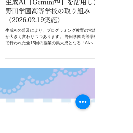
4月16日
NEWS
【研修レポート/伊藤】高校生が
AIハッカソンでアプリを開発。
生成AI「Gemini™︎」を活用した
野田学園高等学校の取り組み
（2026.02.19実施）
生成AIの普及により、プログラミング教育の常識
が大きく変わりつつあります。 野田学園高等学校
で行われた全15回の授業の集大成となる「AIハッ
カソン」では、生徒たちが生成AI「Gemini」を活
用し、実質「たった2コマ」という極めて短期間で
社会課題や身近な悩みを解決するオリジナルアプ