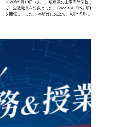
Slow AI」の実践へ。山陽高等
学校で行われた初の全教員向け
「Google AI Pro™︎」活用研修
（2026.05.19実施）
2026年5月19日（火）、広島県の山陽高等学校に
て、全教職員を対象とした「Google AI Pro」研修
を開催しました。 本研修に先立ち、4月〜5月には
AI推進の要となる「コアメンバー」の先生方へ、AI
リテラシーや｀NotebookLM™︎ 、Gemini™︎ 、サイ
ドパネル活用などの導入研修を先行して実施して
きました。 当日は、すでにAIを使いこなす先生か
ら初めて触れる先生までが一堂に会し、熱気あふ
れる時間となりました。 まずはAIを知る！画像・
動画生成体験 前半は「AIを楽しむ」ことをテーマ
に、プロンプトを使った画像・動画生成のワーク
ショップを実施しました。 スキルや経験の差に関
わらず、すべての先生が直感的にAIの可能性を体
感できるよう、クリエイティブなワークを取り入
れました。 言葉から画像を生み出す： プロンプト