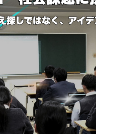
活用をサポートしている私たちスクールエージェ
ントには、現場の先生方からこうした切実な声が
届きます。 実は、すでに手元にある Gemini を正
しく使いこなすだけで、教員1人あたり年間で約
450時間（業務時間の約28%）もの時間を削減でき
るという試算があります。 先生方のリアルな課題
を今すぐ解決するため、今年も大好評のオフライ
ンセミナーを全国3か所で開催します！ 2つのアプ
ローチで、先生の「余白」を最大化する 本セミナ
ーでは、AI活用率を上げるだけでなく、業務その
ものを減らす「使う×削る」の両輪設計をご提案し
ます。 ① Fast AI（校務効率化：事務・管理業務を
圧倒的に減らす） まずは「手元の負担を今すぐ減
らす」体験から。 Geminiなどのツールを使い、時
間がかかっていた事務作業を圧倒的にスピードア
ップさせます。 ② Slow AI（授業活用：生徒の探
究と思考を深める） 業務が効率化されて生まれた
時間は、子どもたちの学びへ再投資。 AIを「答え
を出す機械