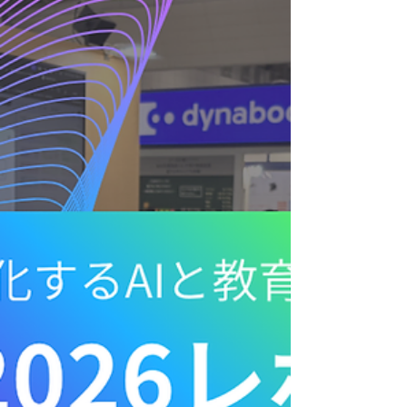
徒が著作権・肖像権・フェイク画像・情報の真偽
確認といった現代的な課題を理解し、ルールを守
りながら創造的にAIを活用できる力を育てること
を目指しました。 生成AIは、文章作成、画像生
成、プログラミング、アイデア整理など、学習や
進路探究の可能性を広げる技術です。 一方で、既
存キャラクター、著名人、友人の写真、学校内の
情報などを不用意に扱うと、本人に悪意がなくて
もトラブルにつながる可能性があります。 そこで
今回の研修では、AI活用の「楽しさ」と「注意す
べき判断基準」をセットで学ぶ構成にしました。
研修のねらい 今回のプログラムでは、主に次の4点
を重視しました。 生成AIでできることを、実際の
操作を通して理解する 著作権・肖像権・個人情報
への配慮を、具