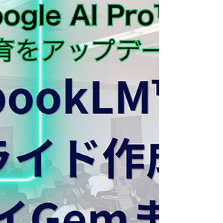
ース】「Fast AI」と「Slow AI」で描く、これから
の教員スタイル ASUS（エイスース）ブースで
は、2日間に分けて弊社メンバーの田中と辻が登
壇。 「日々進化する生成AIとどう向き合うか」を
テーマに、それぞれの視点からこれからの教育の
あり方を提示しました。 5月13日（水）：田中に
よる『Fast AI』の提唱 初日は弊社代表の田中が登
壇。業務を圧倒的に引き算し、先生方が子どもた
ちと向き合う「自由に使える時間」を生み出すた
めの『Fast AI』としての活用術を解説。...