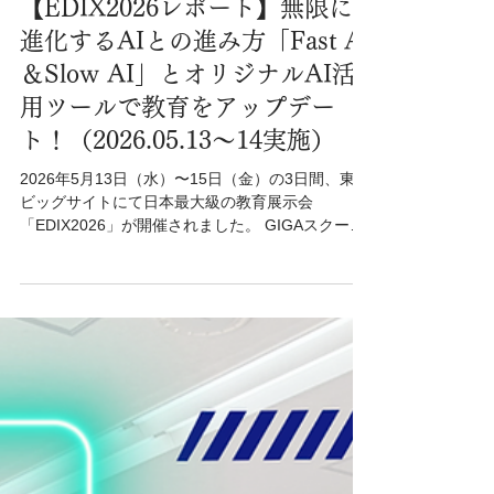
7月12日
NEWS
【EDIX2026レポート】無限に
進化するAIとの進み方「Fast AI
＆Slow AI」とオリジナルAI活
用ツールで教育をアップデー
ト！（2026.05.13〜14実施）
2026年5月13日（水）〜15日（金）の3日間、東京
ビッグサイトにて日本最大級の教育展示会
「EDIX2026」が開催されました。 GIGAスクール
構想第2期の本格化、そして生成AIの日常化という
大きな転換期を迎える中、会場は最新の教育テク
ノロジーを求める自治体関係者さまや先生方の熱
気に包まれていました。 本記事では、パートナー
企業様のブースにて登壇・デモンストレーション
を担当したスクールエージェントの2日間の取り組
みをダイジェストでレポートします！ 【ASUSブ