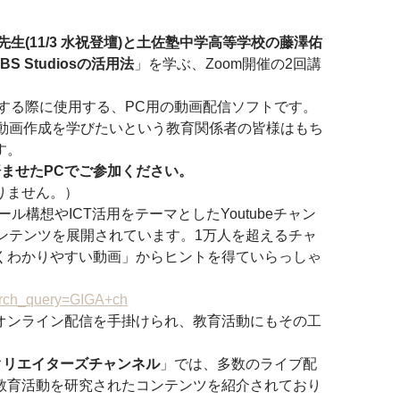
生(11/3 水祝登壇)と土佐塾中学高等学校の藤澤佑
BS Studiosの活用法
」を学ぶ、Zoom開催の2回講
配信する際に使用する、PC用の動画配信ソフトです。 
や動画作成を学びたいという教育関係者の皆様はもち
す。
に済ませたPCでご参加ください。
ません。） 
ール構想やICT活用をテーマとしたYoutubeチャン
ンテンツを展開されています。1万人を超えるチャ
くわかりやすい動画」からヒントを得ていらっしゃ
earch_query=GIGA+ch
オンライン配信を手掛けられ、教育活動にもその工
クリエイターズチャンネル
」では、多数のライブ配
教育活動を研究されたコンテンツを紹介されており