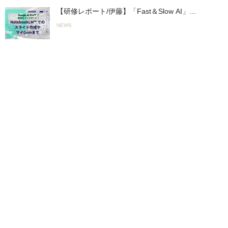
【研修レポート/伊藤】「Fast＆Slow AI」の
実践へ。山陽高等学校で行われた初の全教員
NEWS
向け「Google AI Pro™︎」活用研修
（2026.05.19実施）