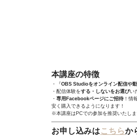
本講座の特徴
・『
OBS Studioをオンライン配信
・配信体験を
する・しないをお選び
い
・
専用Facebookページにご招待
！情報
安く購入できるようになります！ 
※本講座はPCでの参加を推奨いたしま
お申し込みは
こちら
か