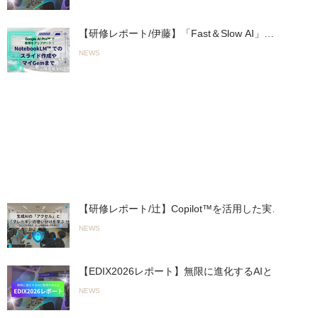
（2026.05.13〜14実施）
【研修レポート/伊藤】「Fast＆Slow AI」の
実践へ。山陽高等学校で行われた初の全教員
NEWS
向け「Google AI Pro™︎」活用研修
（2026.05.19実施）
人気の投稿
【研修レポート/辻】Copilot™︎を活用した実践
的「生成AIワークショップ」を君津商業高校
NEWS
で開催〜無意 識のルール違反を防ぎ、正しく
使いこなす！〜（26.03.19実施）
【EDIX2026レポート】無限に進化するAIとの
進み方「Fast AI＆Slow AI」とオリジナルAI活
NEWS
用ツールで教育をアップデート！
（2026.05.13〜14実施）