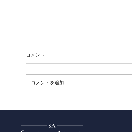
コメント
コメントを追加…
【研修レポート/辻】Copilot™︎を活用した
実践的「生成AIワークショップ」を君津
商業高校で開催〜無意 識のルール違反を