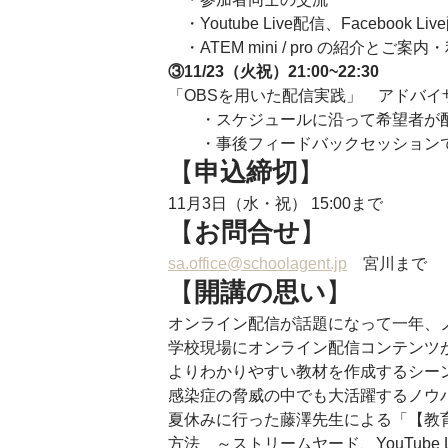
　・Youtube Live配信、Faceboo
　・ATEM mini / pro の紹介と
③11/23（火祝）21:00~22:30　
「OBSを用いた配信実践」　アドバイ
　　・スケジュールに沿って希望者が
　　・事後フィードバックセッションで
【
申込締切
】 
11月3日（水・祝） 15:00まで 
【
お問合せ
】 
sa.office@schoolagent.jp
　宮川まで 
【
開講の思い
】　 
オンライン配信が話題になって一年、
学校現場にオンライン配信コンテンツ
よりわかりやすい教材を作成するシー
感染症の脅威の中でも大活躍するノウ
夏休みに行った藤澤先生による「【教育IC
方法　～ストリームヤード、YouTube Li