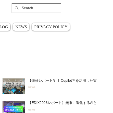
​ご質問やご相談はこちら
​お問い合わせ
LOG
NEWS
PRIVACY POLICY
最近の投稿
【研修レポート/辻】Copilot™︎を活用した実践
的「生成AIワークショップ」を君津商業高校
NEWS
で開催〜無意 識のルール違反を防ぎ、正しく
使いこなす！〜（26.03.19実施）
【EDIX2026レポート】無限に進化するAIとの
進み方「Fast AI＆Slow AI」とオリジナルAI活
NEWS
用ツールで教育をアップデート！