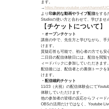
ます。
→
https://www.youtube.com/channel
より
印象的な動画やライブ配信
をする
Studioの使い方と合わせて、学びませ
【
チケットについて
】 
・オープンチケット
講座の中で、先生方と学びながら、手
けます。
質疑応答も可能で、初心者の方でも安
二日目の配信体験日には、配信を閲覧
ィードバックに参加していただきます
配信後には、配信者との裏側トークを
けます。 
・配信確約チケット
11/23（火祝）の配信体験会にてYoutu
体験していただけます。
他の参加者の皆様の反応からフィード
OBSの活用だけではなく、Youtube Li