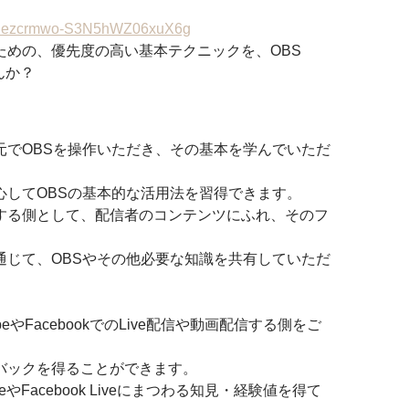
/UCezcrmwo-S3N5hWZ06xuX6g
ための、優先度の高い基本テクニックを、OBS 
んか？ 
元でOBSを操作いただき、その基本を学んでいただ
心してOBSの基本的な活用法を習得できます。
する側として、配信者のコンテンツにふれ、そのフ
。
通じて、OBSやその他必要な知識を共有していただ
beやFacebookでのLive配信や動画配信する側をご
バックを得ることができます。
veやFacebook Liveにまつわる知見・経験値を得て