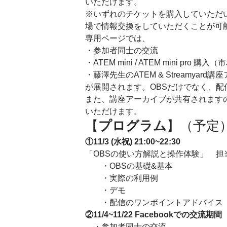
いただけます。 
※いずれのチケットを購入していただいて
場で情報交換をしていただくことが可
専用ページでは、
・参加者同士の交流
・ATEM mini / ATEM mini pro
・藤澤先生のATEM & Streamyard
が展開されます。OBSだけでなく、
また、講座アーカイブが共有されます
いただけます。 
【
プログラム
】（予定）
①11/3 (水祝) 21:00~22:30　
「OBSの使い方解説と操作体験」　担
　　・OBSの基礎&基本
　　・実際の利用例
　　・デモ
　　・配信のワンポイントアドバイス 
②11/4~11/22 Facebookでの交流期間
　・参加者同士の交流