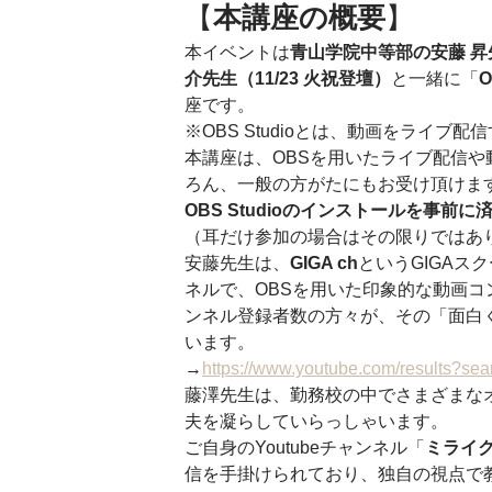
【
本講座の概要
】 
本イベントは
青山学院中等部の安藤 昇先
介先生（11/23 火祝登壇）
と一緒に「
O
座です。 
※OBS Studioとは、動画をライブ
本講座は、OBSを用いたライブ配信
ろん、一般の方がたにもお受け頂けま
OBS Studioのインストールを事前
（耳だけ参加の場合はその限りではあり
安藤先生は、
GIGA ch
というGIGAスク
ネルで、OBSを用いた印象的な動画コ
ンネル登録者数の方々が、その「面白
います。
→
https://www.youtube.com/results?s
藤澤先生は、勤務校の中でさまざまな
夫を凝らしていらっしゃいます。
ご自身のYoutubeチャンネル「
ミライ
信を手掛けられており、独自の視点で