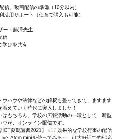
k Live配信、動画配信の準備（10分以内）
ご案内・利活用サポート（任意で購入も可能） 
ザー：藤澤先生
配信
学びを共有 
ノウハウや法律などの解釈も整ってきて、ますます
が増えていく時代に突入しました！
ンはもちろん、学校の広報活動の一環として、新型
ハウが、オンライン配信です。 
T夏期講習2021】 
#17
 効果的な学校行事の配信
ve, Atem miniを使ってみる～」は大好評で約90名