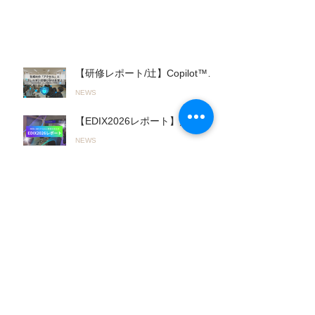
「Google AI Pro™︎」活用研修
（2026.05.19実施）
人気の投稿
【研修レポート/辻】Copilot™︎を
活用した実践的「生成AIワーク
NEWS
ショップ」を君津商業高校で開
催〜無意 識のルール違反を防
【EDIX2026レポート】無限に進
ぎ、正しく使いこなす！〜
化するAIとの進み方「Fast AI＆
（26.03.19実施）
NEWS
Slow AI」とオリジナルAI活用ツ
ールで教育をアップデート！
【研修レポート/伊藤】「Fast＆
（2026.05.13〜14実施）
Slow AI」の実践へ。山陽高等学
NEWS
校で行われた初の全教員向け
「Google AI Pro™︎」活用研修
（2026.05.19実施）
TOP
※Google、Gemini、およびその他の
Google サービスは Google LLC の商標で
す。