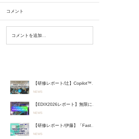
コメント
コメントを追加…
【EDIX2026レポート】無
【研修レポート
限に進化するAIとの進み
「Fast＆Slow 
方「Fast AI＆Slow AI」と
へ。山陽高等学
オリジナルAI活用ツール
れた初の全教員
で教育をアップデート！
「Google AI P
最近の投稿
（2026.05.13〜14実施）
研修（2026.05
【研修レポート/辻】Copilot™︎を
活用した実践的「生成AIワーク
NEWS
ショップ」を君津商業高校で開
催〜無意 識のルール違反を防
【EDIX2026レポート】無限に進
ぎ、正しく使いこなす！〜
化するAIとの進み方「Fast AI＆
（26.03.19実施）
NEWS
Slow AI」とオリジナルAI活用ツ
ールで教育をアップデート！
【研修レポート/伊藤】「Fast＆
（2026.05.13〜14実施）
Slow AI」の実践へ。山陽高等学
NEWS
校で行われた初の全教員向け