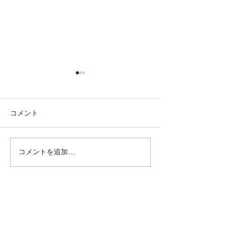
コメント
コメントを追加…
【EDIX2026レポート】無
【研修レポート
限に進化するAIとの進み
「Fast＆Slow 
方「Fast AI＆Slow AI」と
へ。山陽高等学
オリジナルAI活用ツール
れた初の全教員
で教育をアップデート！
「Google AI P
最近の投稿
（2026.05.13〜14実施）
研修（2026.05