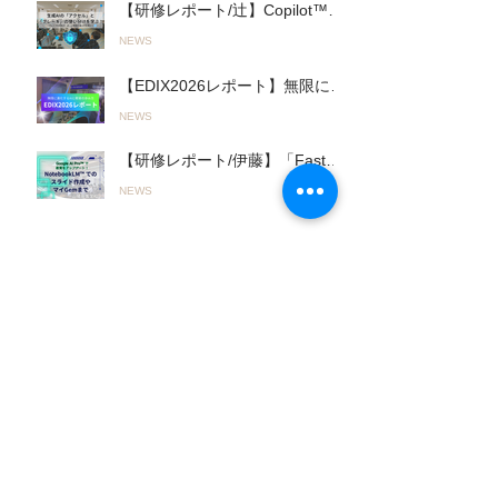
【研修レポート/辻】Copilot™︎を
活用した実践的「生成AIワーク
NEWS
ショップ」を君津商業高校で開
催〜無意 識のルール違反を防
【EDIX2026レポート】無限に進
ぎ、正しく使いこなす！〜
化するAIとの進み方「Fast AI＆
（26.03.19実施）
NEWS
Slow AI」とオリジナルAI活用ツ
ールで教育をアップデート！
【研修レポート/伊藤】「Fast＆
（2026.05.13〜14実施）
Slow AI」の実践へ。山陽高等学
NEWS
校で行われた初の全教員向け
「Google AI Pro™︎」活用研修
（2026.05.19実施）
人気の投稿
【研修レポート/辻】Copilot™︎を
活用した実践的「生成AIワーク
NEWS
ショップ」を君津商業高校で開
催〜無意 識のルール違反を防
【EDIX2026レポート】無限に進
ぎ、正しく使いこなす！〜
化するAIとの進み方「Fast AI＆
（26.03.19実施）
NEWS
Slow AI」とオリジナルAI活用ツ
ールで教育をアップデート！
【研修レポート/伊藤】「Fast＆
（2026.05.13〜14実施）
Slow AI」の実践へ。山陽高等学