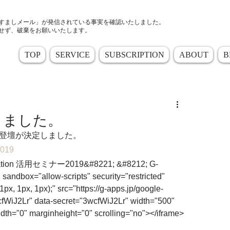
すましメール」が発信されている事実を確認いたしました。
せず、破棄をお願いいたします。
TOP
SERVICE
SUBSCRIPTION
ABOUT
B
りました。
ナーでの登壇が決定しました。
019
Education 活用セミナー2019&#8221; &#8212; G-
andbox="allow-scripts" security="restricted" 
 1px, 1px, 1px);" src="https://g-apps.jp/google-
WiJ2Lr" data-secret="3wcfWiJ2Lr" width="500" 
dth="0" marginheight="0" scrolling="no"></iframe>