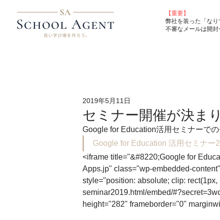
【重要】
弊社を装った「なり
不審なメールは開封
2019年5月11日
セミナー開催が決ま
Google for Education活用セミ
Google for Education 活用セミナー2
<iframe title="&#8220;Google for 
Apps.jp" class="wp-embedded-content" s
style="position: absolute; clip: rect(1px,
seminar2019.html/embed/#?secret=3wcf
height="282" frameborder="0" marginwi