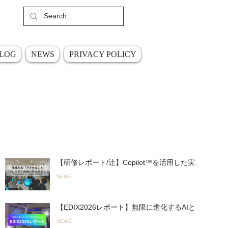
​ご質問やご相談はこちら
​お問い合わせ
LOG
NEWS
PRIVACY POLICY
最近の投稿
【研修レポート/辻】Copilot™︎を活用した実践
的「生成AIワークショップ」を君津商業高校
NEWS
で開催〜無意 識のルール違反を防ぎ、正しく
使いこなす！〜（26.03.19実施）
【EDIX2026レポート】無限に進化するAIとの
進み方「Fast AI＆Slow AI」とオリジナルAI活
NEWS
用ツールで教育をアップデート！