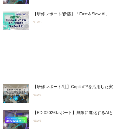
（2026.05.13〜14実施）
【研修レポート/伊藤】「Fast＆Slow AI」の
実践へ。山陽高等学校で行われた初の全教員
NEWS
向け「Google AI Pro™︎」活用研修
（2026.05.19実施）
人気の投稿
【研修レポート/辻】Copilot™︎を活用した実践
的「生成AIワークショップ」を君津商業高校
NEWS
で開催〜無意 識のルール違反を防ぎ、正しく
使いこなす！〜（26.03.19実施）
【EDIX2026レポート】無限に進化するAIとの
進み方「Fast AI＆Slow AI」とオリジナルAI活
NEWS
用ツールで教育をアップデート！
（2026.05.13〜14実施）