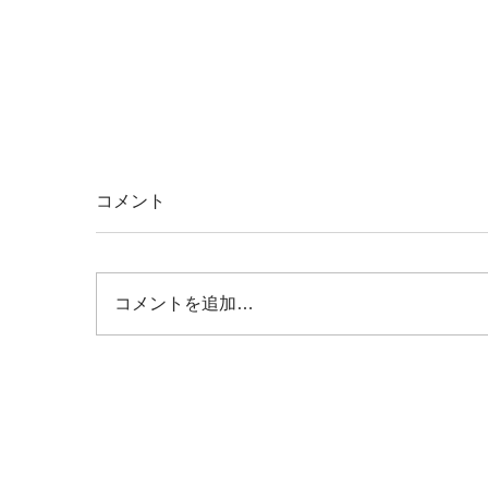
コメント
コメントを追加…
【研修レポート/辻】Copilot™︎を活用した
実践的「生成AIワークショップ」を君津
商業高校で開催〜無意 識のルール違反を