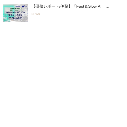
【研修レポート/伊藤】「Fast＆Slow AI」の
実践へ。山陽高等学校で行われた初の全教員
NEWS
向け「Google AI Pro™︎」活用研修
（2026.05.19実施）