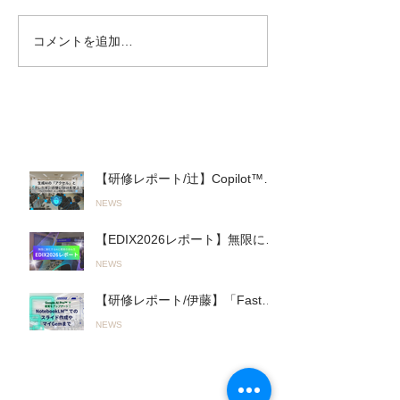
コメントを追加…
【EDIX2026レポート】無
【研修レポート
限に進化するAIとの進み
「Fast＆Slow 
方「Fast AI＆Slow AI」と
へ。山陽高等学
オリジナルAI活用ツール
れた初の全教員
で教育をアップデート！
「Google AI P
最近の投稿
（2026.05.13〜14実施）
研修（2026.05
【研修レポート/辻】Copilot™︎を
活用した実践的「生成AIワーク
NEWS
ショップ」を君津商業高校で開
催〜無意 識のルール違反を防
【EDIX2026レポート】無限に進
ぎ、正しく使いこなす！〜
化するAIとの進み方「Fast AI＆
（26.03.19実施）
NEWS
Slow AI」とオリジナルAI活用ツ
ールで教育をアップデート！
【研修レポート/伊藤】「Fast＆
（2026.05.13〜14実施）
Slow AI」の実践へ。山陽高等学
NEWS
校で行われた初の全教員向け
「Google AI Pro™︎」活用研修
（2026.05.19実施）
人気の投稿