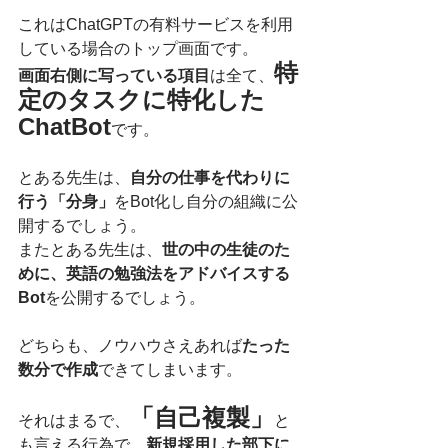
これはChatGPTの有料サービスを利用
している場合のトップ画面です。
特
画面右側に写っている項目
は全て、
定のタスクに特化した
ChatBot
です。
とある先生は、
自分の仕事を代わりに
行う「分身」
をBot化し自分の組織に公
開するでしょう。
またとある先生は、
世の中の生徒のた
めに、英語の勉強法をアドバイスする
Bot
を公開するでしょう。
どちらも、ノウハウさえあれば
たった
数分で作成
できてしまいます。
「自己複製」
それはまるで、
と
も言える行為で、
新規採用した部下に