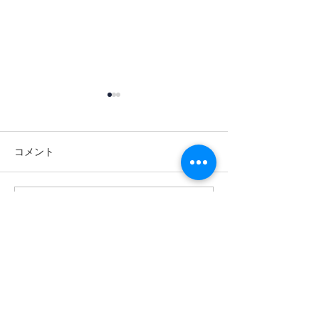
コメント
コメントを追加…
【EDIX2026レポート】無
【研修レポート
限に進化するAIとの進み
「Fast＆Slow 
方「Fast AI＆Slow AI」と
へ。山陽高等学
オリジナルAI活用ツール
れた初の全教員
で教育をアップデート！
「Google AI P
最近の投稿
（2026.05.13〜14実施）
研修（2026.05
【研修レポート/辻】Copilot™︎を