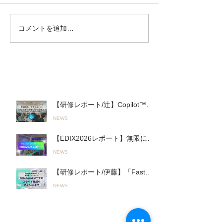
コメントを追加…
【EDIX2026レポート】無
【研修レポート
限に進化するAIとの進み
「Fast＆Slow 
方「Fast AI＆Slow AI」と
へ。山陽高等学
オリジナルAI活用ツール
れた初の全教員
で教育をアップデート！
「Google AI P
最近の投稿
（2026.05.13〜14実施）
研修（2026.05
【研修レポート/辻】Copilot™︎を
活用した実践的「生成AIワーク
NEWS
ショップ」を君津商業高校で開
催〜無意 識のルール違反を防
【EDIX2026レポート】無限に進
ぎ、正しく使いこなす！〜
化するAIとの進み方「Fast AI＆
（26.03.19実施）
NEWS
Slow AI」とオリジナルAI活用ツ
ールで教育をアップデート！
【研修レポート/伊藤】「Fast＆
（2026.05.13〜14実施）
Slow AI」の実践へ。山陽高等学
NEWS
校で行われた初の全教員向け
「Google AI Pro™︎」活用研修
（2026.05.19実施）