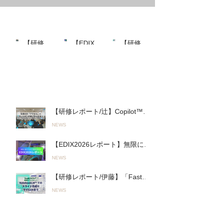
最近の投稿
【研修レ
【EDIX2
【研修レ
ポート/
026レポ
ポート/伊
NEWS
NEWS
NEWS
最近
辻】
ート】無
藤】
Copilot™︎
限に進化
「Fast＆
の投
を活用し
するAIと
Slow AI」
稿
た実践的
の進み方
の実践
「生成AI
「Fast AI
へ。山陽
ワークシ
＆Slow
高等学校
【研修レポート/辻】Copilot™︎を
ョップ」
AI」とオ
で行われ
活用した実践的「生成AIワーク
NEWS
を君津商
リジナル
た初の全
ショップ」を君津商業高校で開
業高校で
AI活用ツ
教員向け
催〜無意 識のルール違反を防
【EDIX2026レポート】無限に進
開催〜無
ールで教
「Google
ぎ、正しく使いこなす！〜
化するAIとの進み方「Fast AI＆
意 識のル
育をアッ
AI
（26.03.19実施）
NEWS
Slow AI」とオリジナルAI活用ツ
ール違反
プデー
Pro™︎」
ールで教育をアップデート！
を防ぎ、
ト！
活用研修
【研修レポート/伊藤】「Fast＆
（2026.05.13〜14実施）
正しく使
（2026.0
（2026.0
Slow AI」の実践へ。山陽高等学
いこな
5.13〜14
5.19実
NEWS
校で行われた初の全教員向け
す！〜
実施）
施）
「Google AI Pro™︎」活用研修
（26.03.
人気の投稿
（2026.05.19実施）