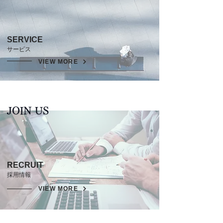
SERVICE
サービス
VIEW MORE
JOIN US
RECRUIT
​採用情報
VIEW MORE