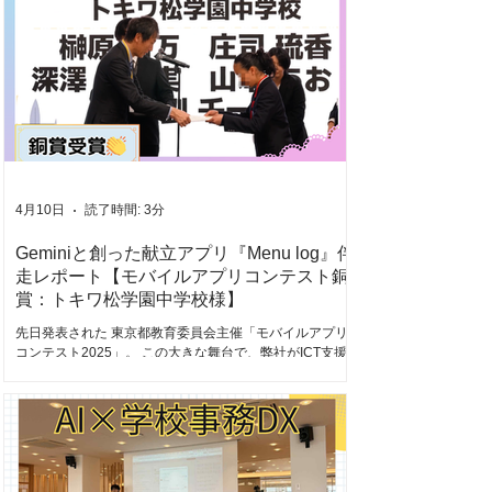
ジナルアプリを構築しました。 本記事では、短期集中型
のハッカソンによって引き出された 高校生の柔軟な課題
設定能力 と、 高い完成度を誇る3つのアプリ開発事例 を
レポートします。 常識を覆す「AIハッカソン形式」での
開発スピード 野田学園高等学校で開催されたアプリ制作
の発表会では、生徒たちの驚異的なスピード感と実装力
が示されました。 この取り組みは全15回にわたる授業カ
リキュラムの一環、その「総仕上げ」として位置づけら
れたものです。しかし、実際に自分たちのオリジナルア
プリの構想を練り、一から開発を行うために与えられた
時間は、発表会を含めても わずか「3回」の授業 でし
4月10日
読了時間: 3分
た。 いわば短期集中型の「AIハッカソン」として進めら
れたこの授業において、アイデア出しから開発までの実
Geminiと創った献立アプリ『Menu log』伴
質的な制作に
走レポート【モバイルアプリコンテスト銅
賞：トキワ松学園中学校様】
先日発表された 東京都教育委員会主催「モバイルアプリ
コンテスト2025」。 この大きな舞台で、弊社がICT支援
を担当させていただいている トキワ松学園中学校 の生徒
さんの作品『Menu log（メニューログ）』が、見事「銅
賞」に輝きました！ ▼授賞式の様子がYouTubeで公開さ
れています。緊張感と喜びに包まれた会場の雰囲気を、
ぜひご覧ください！ 週にたった1コマ という限られた
「探究」の時間。こういった条件はおそらく多くの学校
様で共通しているのではないでしょうか。 その中で、生