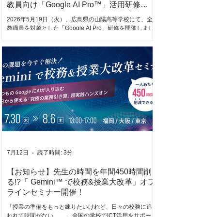
教員向け「Google AI Pro™︎」活用研修
（2026.05.19実施）
2026年5月19日（火）、広島県の山陽高等学校にて、全
教職員を対象とした「Google AI Pro」研修を開催しまし
た。 本研修に先立ち、4月〜5月にはAI推進の要となる
「コアメンバー」の先生方へ、AIリテラシーや｀
NotebookLM™︎ 、Gemini™︎ 、サイドパネル活用などの導
入研修を先行して実施してきました。 当日は、すでにAI
を使いこなす先生から初めて触れる先生までが一堂に会
し、熱気あふれる時間となりました。 まずはAIを知る！
画像・動画生成体験 前半は「AIを楽しむ」ことをテーマ
に、プロンプトを使った画像・動画生成のワークショッ
プを実施しました。 スキルや経験の差に関わらず、すべ
ての先生が直感的にAIの可能性を体感できるよう、クリエ
イティブなワークを取り入れました。 言葉から画像を生
み出す： プロンプト（指示文）を入力し、思い通りの画
像を生成 静止画を動かす： 生成した画像をさらにAIで動
画へと変換する最先端のクリエイティブ体験 「こんなに
7月12日
読了時間: 3分
簡単に作れるとは！」「自分の指示通りに動いた！」と
会場のあちこちから歓声が上がり、心理的
【お知らせ】先生の時間を年間450時間削
る!?「 Gemini™︎ で校務&授業大改革」オフ
ラインセミナー開催！
「授業の準備をもっと練りたいけれど、日々の校務に追
われて時間がない……」 全国の学校でICT活用をサポート