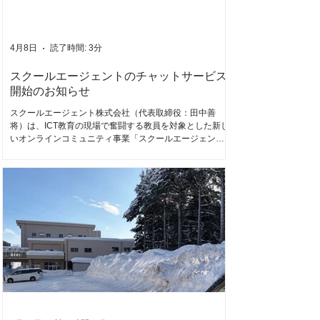
の構築 事務局の皆様が抱える具体的な校務にフォーカス
し、生成AIをどう業務に組み込むかを深く掘り下げまし
た。 事務局内に広がる「学校事務のAI活用」の熱気 「研
修直後から、スタッフから質問がひっきりなしに届き、
4月8日
読了時間: 3分
てんやわんやしています」 そんな嬉しいご報告をいただ
くほど、現場は活気に溢れて
スクールエージェントのチャットサービス
開始のお知らせ
スクールエージェント株式会社（代表取締役：田中善
将）は、ICT教育の現場で奮闘する教員を対象とした新し
いオンラインコミュニティ事業「スクールエージェント
のチャットサービス」を開始します。 本サービスでは、
Google Chat上に専用グループを開設し、Geminiをはじ
めとする生成AIを単なる効率化の道具としてではなく、思
考を深めるためのパートナーとして活用する新しい学び
の場を提供します。 購入は弊社サイト SUBSCRIPTION
ページからお申し込みください。 学校内のコンサルが一
番難しい 日本の教育現場のICTやAI活用は、各学校の担当
者の先生方や、リードしてくださる先生方が中心となっ
て推進が進んでいます。 ですが、その改革はなかなかう
まく進まないケースがあります。 （以下の例は弊社に寄
せられるICT推進担当の先生方の声の例です。） ・推進者
が20代となると、ベテランの先生になかなかお願いしづ
らい。 ・管理職の先生がなかなか明確なビジョンをみん
なに伝えてくれない。 ・アナログだけで仕事をする人に