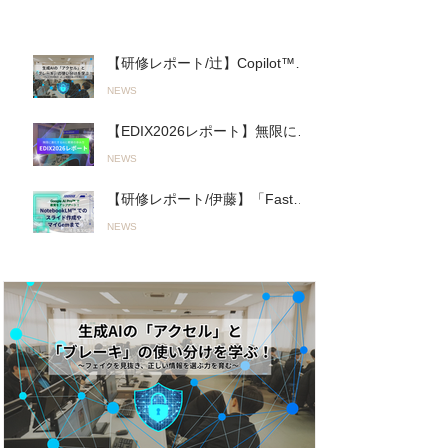
人気の投稿
【研修レポート/辻】Copilot™︎を
活用した実践的「生成AIワーク
NEWS
ショップ」を君津商業高校で開
催〜無意 識のルール違反を防
【EDIX2026レポート】無限に進
ぎ、正しく使いこなす！〜
化するAIとの進み方「Fast AI＆
（26.03.19実施）
NEWS
Slow AI」とオリジナルAI活用ツ
ールで教育をアップデート！
【研修レポート/伊藤】「Fast＆
（2026.05.13〜14実施）
Slow AI」の実践へ。山陽高等学
NEWS
校で行われた初の全教員向け
「Google AI Pro™︎」活用研修
（2026.05.19実施）