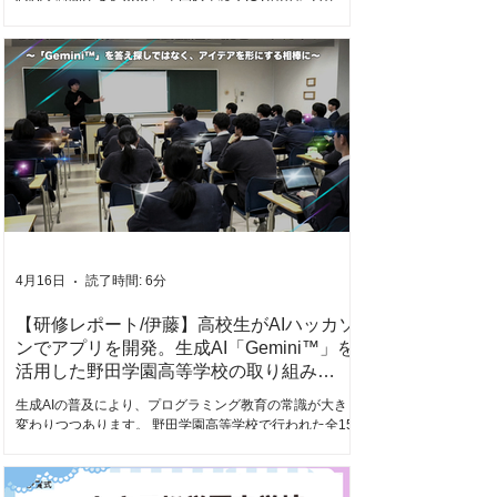
している私たちスクールエージェントには、現場の先生
方からこうした切実な声が届きます。 実は、すでに手元
にある Gemini を正しく使いこなすだけで、教員1人あた
り年間で約450時間（業務時間の約28%）もの時間を削減
できるという試算があります。 先生方のリアルな課題を
今すぐ解決するため、今年も大好評のオフラインセミナ
ーを全国3か所で開催します！ 2つのアプローチで、先生
の「余白」を最大化する 本セミナーでは、AI活用率を上
げるだけでなく、業務そのものを減らす「使う×削る」の
両輪設計をご提案します。 ① Fast AI（校務効率化：事
務・管理業務を圧倒的に減らす） まずは「手元の負担を
今すぐ減らす」体験から。 Geminiなどのツールを使い、
時間がかかっていた事務作業を圧倒的にスピードアップ
させます。 ② Slow AI（授業活用：生徒の探究と思考を深
4月16日
読了時間: 6分
める） 業務が効率化されて生まれた時間は、子どもたち
の学びへ再投資。 AIを「答えを出す機械
【研修レポート/伊藤】高校生がAIハッカソ
ンでアプリを開発。生成AI「Gemini™︎」を
活用した野田学園高等学校の取り組み
（2026.02.19実施）
生成AIの普及により、プログラミング教育の常識が大きく
変わりつつあります。 野田学園高等学校で行われた全15
回の授業の集大成となる「AIハッカソン」では、生徒たち
が生成AI「Gemini」を活用し、実質「たった2コマ」とい
う極めて短期間で社会課題や身近な悩みを解決するオリ