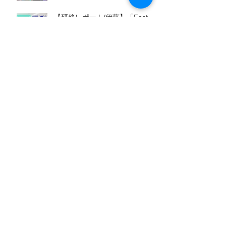
Slow AI」とオリジナルAI活用ツ
ールで教育をアップデート！
【研修レポート/伊藤】「Fast＆
（2026.05.13〜14実施）
Slow AI」の実践へ。山陽高等学
NEWS
校で行われた初の全教員向け
「Google AI Pro™︎」活用研修
（2026.05.19実施）
COMPANY
PROFILE
会社概要
VIEW MORE
JOIN US