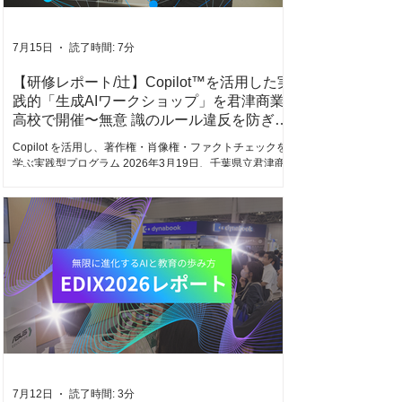
7月15日
読了時間: 7分
【研修レポート/辻】Copilot™︎を活用した実
践的「生成AIワークショップ」を君津商業
高校で開催〜無意 識のルール違反を防ぎ、
正しく使いこなす！〜（26.03.19実施）
Copilot を活用し、著作権・肖像権・ファクトチェックを
学ぶ実践型プログラム 2026年3月19日、千葉県立君津商
業高等学校様にて、Microsoft Copilot を活用した生成AIワ
ークショップを実施しました。 本ワークショップの目的
は、生成AIを「便利な道具」として体験するだけではあり
ません。生徒が著作権・肖像権・フェイク画像・情報の
真偽確認といった現代的な課題を理解し、ルールを守り
ながら創造的にAIを活用できる力を育てることを目指しま
した。 生成AIは、文章作成、画像生成、プログラミン
グ、アイデア整理など、学習や進路探究の可能性を広げ
る技術です。 一方で、既存キャラクター、著名人、友人
の写真、学校内の情報などを不用意に扱うと、本人に悪
意がなくてもトラブルにつながる可能性があります。 そ
こで今回の研修では、AI活用の「楽しさ」と「注意すべき
判断基準」をセットで学ぶ構成にしました。 研修のねら
い 今回のプログラムでは、主に次の4点を重視しました。
7月12日
読了時間: 3分