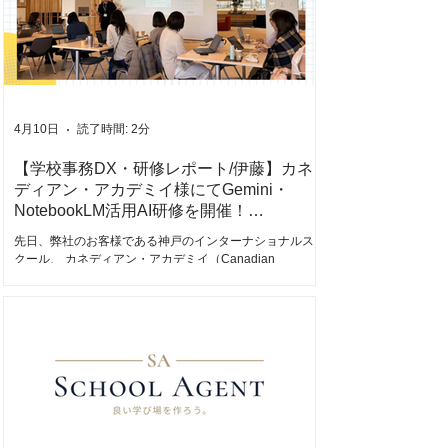
徒たちがどうやってアイデアを形にし、AIという相棒を使
いこなしていったのか。 現場で並走してきたからこそ見
える、その舞台裏をお届けします。 コンテストテーマ
「あったらいいなをカタチに」への挑戦 今回のコンテス
トのテーマは、「ひらめきでつくる、わたしたちの便利
アプリ！～あったらいいなをカタチに～」。毎日の生活
を便利にアップデートするアイディアが募集されまし
4月10日
読了時間: 2分
た。 トキワ松学園中学校では、週に1コマ、生徒たちが自
ら課題を見つけて取り組む「探究」の授業が組み込まれ
【学校事務DX・研修レポート/伊藤】カネ
ています。..
ディアン・アカデミイ様にてGemini・
NotebookLM活用AI研修を開催！
（2026.01.12実施）
先日、弊社のお客様である神戸のインターナショナルス
クール、 カネディアン・アカデミイ（Canadian
Academy）様 にて、事務職員の皆様向けの「AI実践ワー
クショップ」を開催いたしました。 学校運営の要である
事務局の皆様の業務を、 Googleの生成AI「Gemini」 で
いかにスマートに、クリエイティブに変えられるかを追
求した時間となりました。 事務業務を支える「AIアシス
タント」の構築 今回のワークショップでは、単なるツー
ルの紹介に留まらず、日常業務の「隣」にAIがいる感覚を
大切にしました。 ・GeminiやNotebookLMのデモンスト
レーション ・AIと対話による実践的な課題解決方法をレ
クチャー ・日常の事務作業に沿った「AIアシスタント」