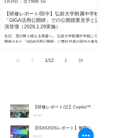
2月24日
読了時間: 3分
壁をつくられて話しかけにくい。...
【研修レポート/田中】弘前大学附属中学校
「GIGA活用公開研」での公開授業見学と講
演登壇（2026.1.29実施）
先日、雪の降り積もる青森へ。 弘前大学附属中学校にて
開催された「GIGA活用公開研」に弊社代表の田中が参加
して来ました。 外の寒さとは対照的に、校内はICTを活用
した学びの熱気に包まれていました！ ICTを活用した学び
のリアルを肌で感じ、午後のセッションでは講演の機会
1
/
12
をいただきました。 丸一日、熱気あふれる校内で過ごし
た様子をレポートします。 教室に広がる、ICTによる「学
びの深化」 生徒たちの論述力を独自のアプリでチェック
する佐々木 篤史 (社会科)教諭 午前中は、各教室で行われ
た公開授業を見学しました。 先生方がAIを含むICTを巧み
最近の投稿
に操り、子どもたちが主体的に課題に取り組む姿が印象
的でした。 単にデバイスを使うだけでなく、日常的に
「対話」や「思考」を深めるためのツール としてデジタ
【研修レポート/辻】Copilot™︎を
ルが溶け込んでいる様子に、弘大附属の先生方の知識と
活用した実践的「生成AIワーク
実践の積み重ねを感じました。 体育館でのアウトプッ
NEWS
ショップ」を君津商業高校で開
ト・セッション 午後は会場を体育館に移し、熱気あふれ
催〜無意 識のルール違反を防
る発表が行われました。会場には、県内から50名を超え
【EDIX2026レポート】無限に進
ぎ、正しく使いこなす！〜
る先生方が集われました。 3つのブースに分かれ、生徒や
化するAIとの進み方「Fast AI＆
先
（26.03.19実施）
NEWS