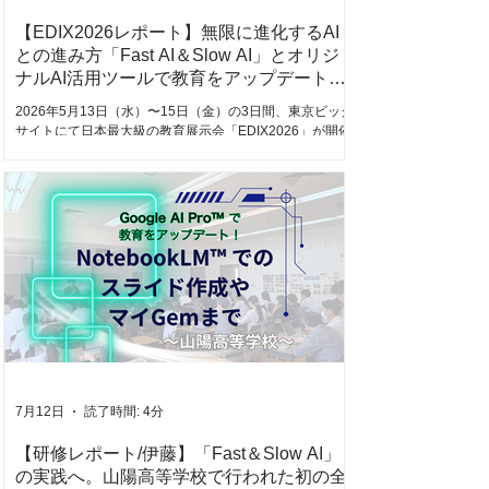
生成AIでできることを、実際の操作を通して理解する 著
作権・肖像権・個人情報への配慮を、具
【EDIX2026レポート】無限に進化するAI
との進み方「Fast AI＆Slow AI」とオリジ
ナルAI活用ツールで教育をアップデート！
（2026.05.13〜14実施）
2026年5月13日（水）〜15日（金）の3日間、東京ビッグ
サイトにて日本最大級の教育展示会「EDIX2026」が開催
されました。 GIGAスクール構想第2期の本格化、そして
生成AIの日常化という大きな転換期を迎える中、会場は最
新の教育テクノロジーを求める自治体関係者さまや先生
方の熱気に包まれていました。 本記事では、パートナー
企業様のブースにて登壇・デモンストレーションを担当
したスクールエージェントの2日間の取り組みをダイジェ
ストでレポートします！ 【ASUSブース】「Fast AI」と
「Slow AI」で描く、これからの教員スタイル ASUS（エ
イスース）ブースでは、2日間に分けて弊社メンバーの田
中と辻が登壇。 「日々進化する生成AIとどう向き合う
か」をテーマに、それぞれの視点からこれからの教育の
あり方を提示しました。 5月13日（水）：田中による
『Fast AI』の提唱 初日は弊社代表の田中が登壇。業務を
圧倒的に引き算し、先生方が子どもたちと向き合う「自
7月12日
読了時間: 4分
由に使える時間」を生み出すための『Fast AI』としての
活用術を解説。...
【研修レポート/伊藤】「Fast＆Slow AI」
の実践へ。山陽高等学校で行われた初の全